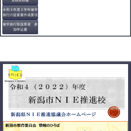
見積依頼書
令和３年度２学年修学
旅行の提案書作成要項
修学旅行取扱業者 参
加申込書