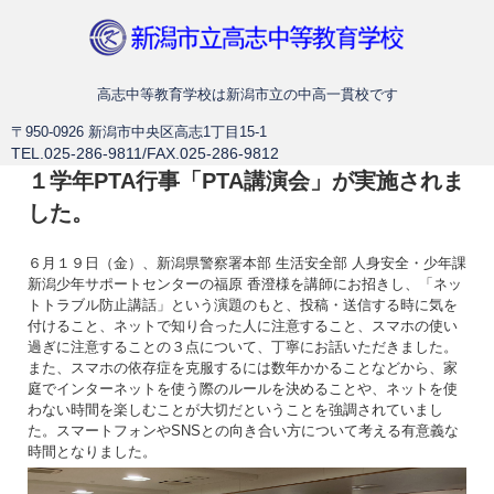
新潟市立高志中等教育学校
高志中等教育学校は新潟市立の中高一貫校です
〒950-0926 新潟市中央区高志1丁目15-1
TEL.025-286-9811/FAX.025-286-9812
１学年PTA行事「PTA講演会」が実施されま
した。
６月１９日（金）、新潟県警察署本部 生活安全部 人身安全・少年課
新潟少年サポートセンターの福原 香澄様を講師にお招きし、「ネッ
トトラブル防止講話」という演題のもと、投稿・送信する時に気を
付けること、ネットで知り合った人に注意すること、スマホの使い
過ぎに注意することの３点について、丁寧にお話いただきました。
また、スマホの依存症を克服するには数年かかることなどから、家
庭でインターネットを使う際のルールを決めることや、ネットを使
わない時間を楽しむことが大切だということを強調されていまし
た。スマートフォンやSNSとの向き合い方について考える有意義な
時間となりました。