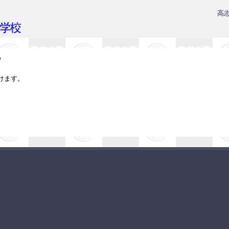
高
。
けます。